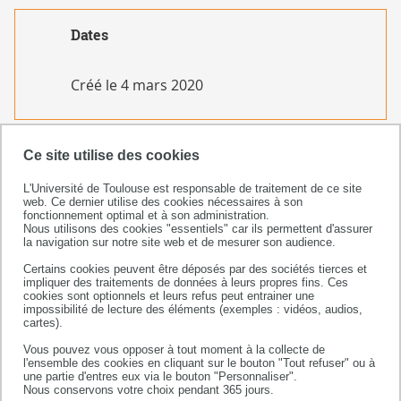
Dates
Créé le
4 mars 2020
Ce site utilise des cookies
L'Université de Toulouse est responsable de traitement de ce site
web. Ce dernier utilise des cookies nécessaires à son
fonctionnement optimal et à son administration.
Nous utilisons des cookies "essentiels" car ils permettent d'assurer
la navigation sur notre site web et de mesurer son audience.
Certains cookies peuvent être déposés par des sociétés tierces et
Faculté sciences et ingénierie
impliquer des traitements de données à leurs propres fins. Ces
cookies sont optionnels et leurs refus peut entrainer une
Bâtiment 3R1 b2 / 3e étage
impossibilité de lecture des éléments (exemples : vidéos, audios,
118 route de Narbonne
cartes).
31062 Toulouse cedex 09
Vous pouvez vous opposer à tout moment à la collecte de
l'ensemble des cookies en cliquant sur le bouton "Tout refuser" ou à
+33 (0)5 82 52 57 21/22
une partie d'entres eux via le bouton "Personnaliser".
Nous conservons votre choix pendant 365 jours.