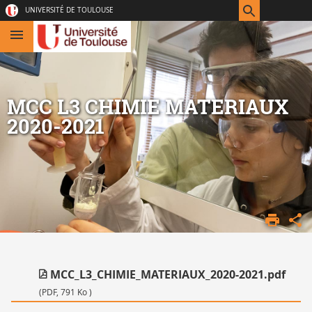
Aller
Navigation
Accès
Connexion
UNIVERSITÉ DE TOULOUSE
au
directs
contenu
MCC L3 CHIMIE MATERIAUX
2020-2021
ACCUEIL
LICENCE
L3
CHIMIE
MCC_L3_CHIMIE_MATERIAUX_2020-2021.pdf
(PDF, 791 Ko )