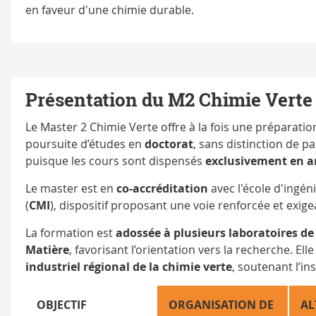
en faveur d'une chimie durable.
Présentation du M2 Chimie Verte
Le Master 2 Chimie Verte offre à la fois une préparation
poursuite d’études en
doctorat
, sans distinction de p
puisque les cours sont dispensés
exclusivement en a
Le master est en
co-accréditation
avec l'école d'ingé
(
CMI
),
dispositif proposant une voie renforcée et exigea
La formation est
adossée à plusieurs laboratoires de
Matière
, favorisant l’orientation vers la recherche. El
industriel régional de la chimie verte
, soutenant l’in
OBJECTIF
ORGANISATION DE
AL