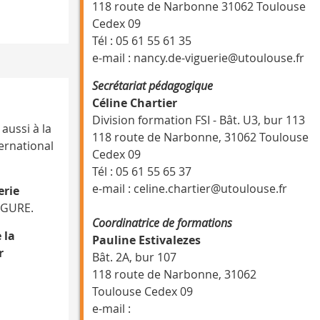
118 route de Narbonne 31062 Toulouse
Cedex 09
Tél : 05 61 55 61 35
e-mail : nancy.de-viguerie@utoulouse.fr
Secrétariat pédagogique
Céline Chartier
Division formation FSI - Bât. U3, bur 113
aussi à la
118 route de Narbonne, 31062 Toulouse
ternational
Cedex 09
Tél : 05 61 55 65 37
e-mail : celine.chartier@utoulouse.fr
erie
FIGURE.
Coordinatrice de formations
 la
Pauline Estivalezes
r
Bât. 2A, bur 107
118 route de Narbonne, 31062
Toulouse Cedex 09
e-mail :