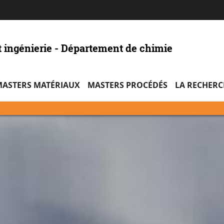
Aller
Navigation
Accès
Connexion
au
directs
contenu
t ingénierie - Département de chimie
ASTERS MATÉRIAUX
MASTERS PROCÉDÉS
LA RECHERC